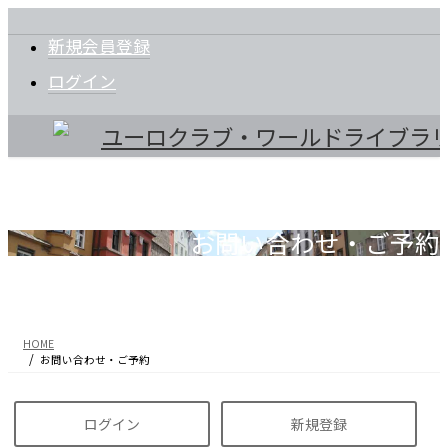
コ
ナ
ン
ビ
新規会員登録
テ
ゲ
ン
ー
ログイン
ツ
シ
に
ョ
移
ン
動
に
移
動
お問い合わせ・ご予約
HOME
お問い合わせ・ご予約
ログイン
新規登録